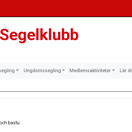
 Segelklubb
egling
Ungdomssegling
Medlemsaktiviteter
Lär d
 och bastu.