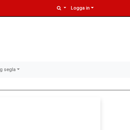
Logga in
ig segla