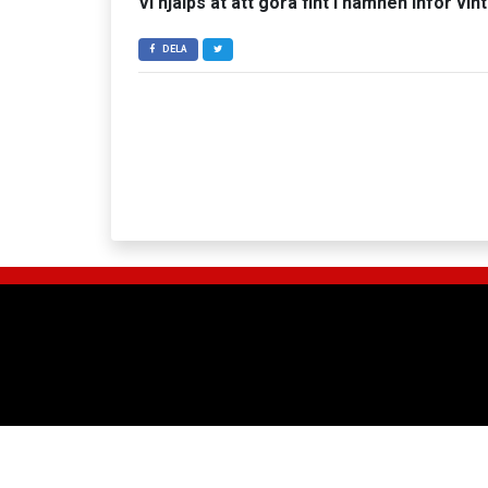
Vi hjälps åt att göra fint i hamnen inför vin
DELA