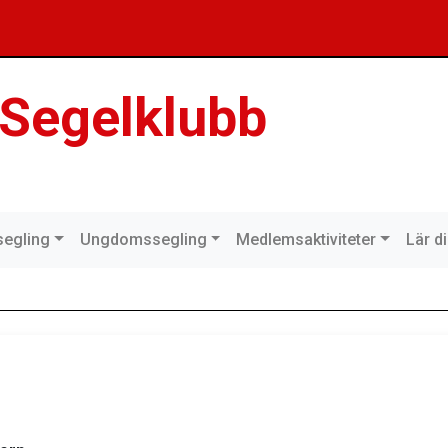
 Segelklubb
egling
Ungdomssegling
Medlemsaktiviteter
Lär d