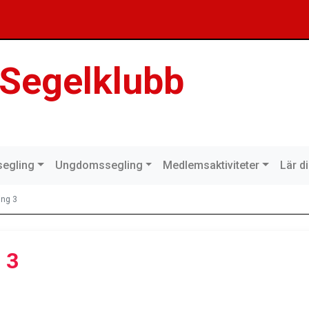
 Segelklubb
egling
Ungdomssegling
Medlemsaktiviteter
Lär d
ing 3
 3