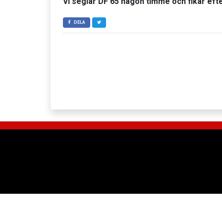
Vi seglar DF 65 någon timme och fikar efte
DELA